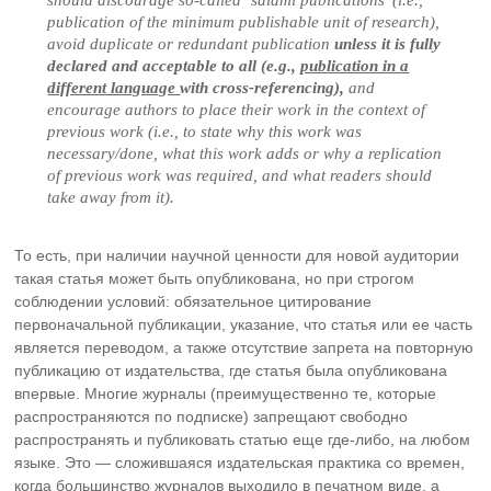
publication of the minimum publishable unit of research),
avoid duplicate or redundant publication
unless it is fully
declared and acceptable to all (e.g.,
publication in a
different language
with cross-referencing),
and
encourage authors to place their work in the context of
previous work (i.e., to state why this work was
necessary/done, what this work adds or why a replication
of previous work was required, and what readers should
take away from it).
То есть, при наличии научной ценности для новой аудитории
такая статья может быть опубликована, но при строгом
соблюдении условий: обязательное цитирование
первоначальной публикации, указание, что статья или ее часть
является переводом, а также отсутствие запрета на повторную
публикацию от издательства, где статья была опубликована
впервые. Многие журналы (преимущественно те, которые
распространяются по подписке) запрещают свободно
распространять и публиковать статью еще где-либо, на любом
языке. Это — сложившаяся издательская практика со времен,
когда большинство журналов выходило в печатном виде, а